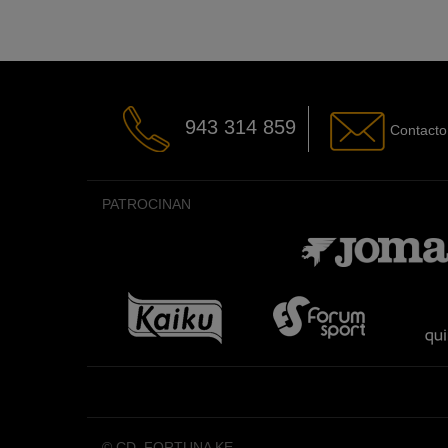
943 314 859
Contacto
PATROCINAN
© CD. FORTUNA KE.