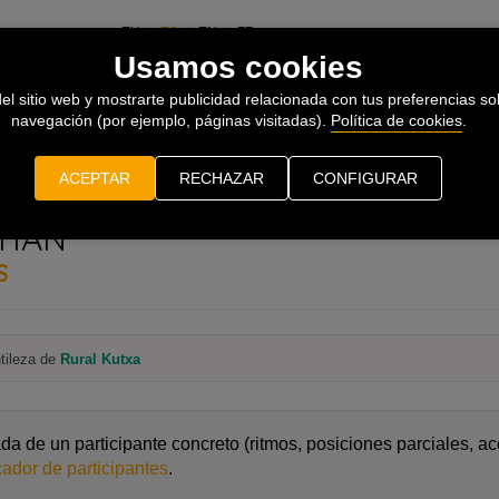
EU
ES
EN
FR
Usamos cookies
el sitio web y mostrarte publicidad relacionada con tus preferencias sob
navegación (por ejemplo, páginas visitadas).
Política de cookies
.
ACEPTAR
RECHAZAR
CONFIGURAR
TIÁN
S
ntileza de
Rural Kutxa
a de un participante concreto (ritmos, posiciones parciales, ac
ador de participantes
.