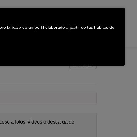
Teléfono de atención
943 314 859
re la base de un perfil elaborado a partir de tus hábitos de
VOLVER
ceso a fotos, vídeos o descarga de