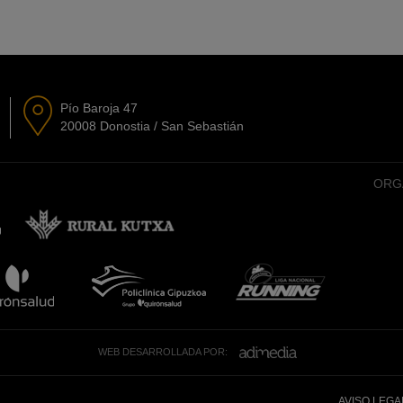
Pío Baroja 47
20008 Donostia / San Sebastián
ORG
WEB DESARROLLADA POR:
AVISO LEGA